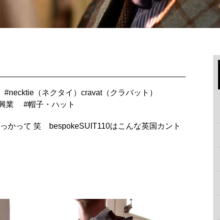
#
necktie（ネクタイ）cravat（クラバット）
興業
#
帽子・ハット
って 笑 bespokeSUIT110はこんな英国カント