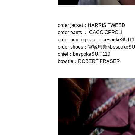
order jacket：HARRIS TWEED
order pants ： CACCIOPPOLI
order hunting cap ： bespokeSUIT1
order shoes：宮城興業×bespokeSU
chief：bespokeSUIT110
bow tie：ROBERT FRASER