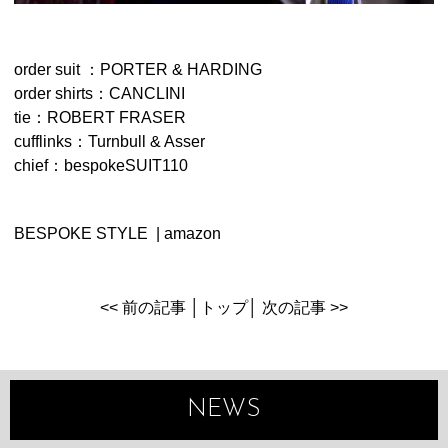
order suit ：PORTER & HARDING
order shirts：CANCLINI
tie：ROBERT FRASER
cufflinks：Turnbull & Asser
chief：bespokeSUIT110
BESPOKE STYLE
| amazon
<< 前の記事
│
トップ
│
次の記事 >>
NEWS