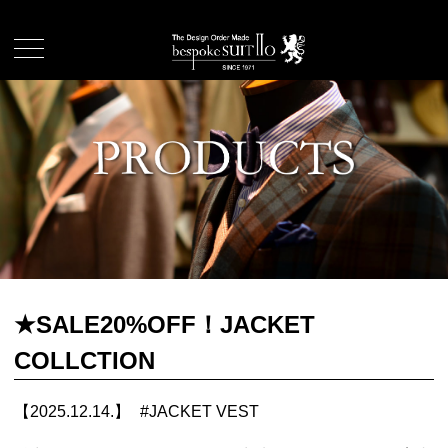
★SALE20%OFF！JACKET
COLLCTION
【2025.12.14.】
#
JACKET VEST