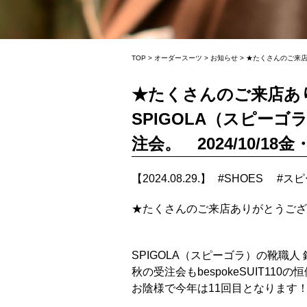
TOP
>
オーダースーツ
>
お知らせ
>
★たくさんのご来店あ
★たくさんのご来店
SPIGOLA（スピーゴ
注会。 2024/10/18金
【2024.08.29.】
#
SHOES
#
スピ
★たくさんのご来店ありがとうござ
SPIGOLA（スピーゴラ）の靴職人 
秋の受注会もbespokeSUIT110
お陰様で今年は11回目となります