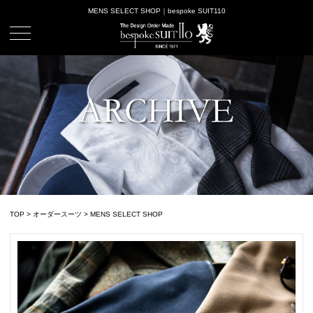
MENS SELECT SHOP｜bespoke SUIT110
TOP
>
オーダースーツ
>
MENS SELECT SHOP