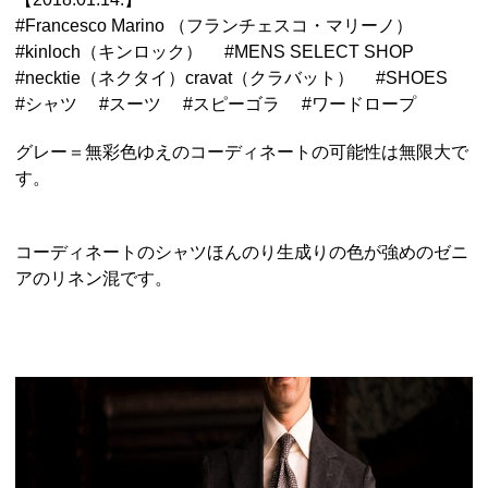
#
Francesco Marino （フランチェスコ・マリーノ）
#
kinloch（キンロック）
#
MENS SELECT SHOP
#
necktie（ネクタイ）cravat（クラバット）
#
SHOES
#
シャツ
#
スーツ
#
スピーゴラ
#
ワードロープ
グレー＝無彩色ゆえのコーディネートの可能性は無限大で
す。
コーディネートのシャツほんのり生成りの色が強めのゼニ
アのリネン混です。