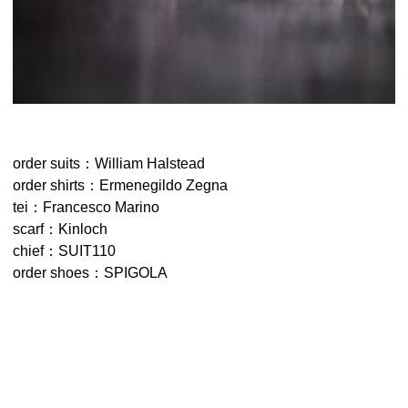
order suits：William Halstead
order shirts：Ermenegildo Zegna
tei：Francesco Marino
scarf：Kinloch
chief：SUIT110
order shoes：SPIGOLA