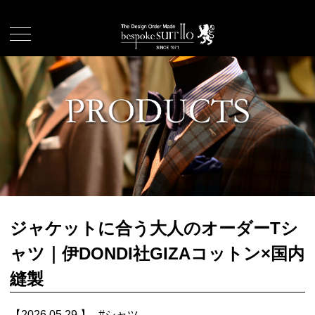
ジャケットに合う大人のオーダーTシ
ャツ｜伊DONDI社GIZAコットン×国内
縫製
【2026.05.29.】
#
シャツ