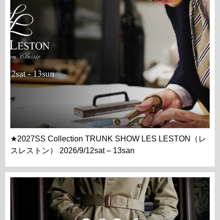
★2027SS Collection TRUNK SHOW LES LESTON（レ
スレストン） 2026/9/12sat – 13san