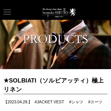
★SOLBIATI（ソルビアッティ）極上
リネン
【2023.04.29.】
#
JACKET VEST
#
シャツ
#
スーツ