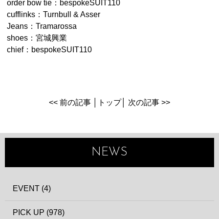
order bow tie：bespokeSUIT110
cufflinks：Turnbull & Asser
Jeans：Tramarossa
shoes：宮城興業
chief：bespokeSUIT110
<< 前の記事
│
トップ
│
次の記事 >>
NEWS
EVENT (4)
PICK UP (978)