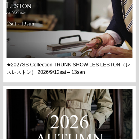
★2027SS Collection TRUNK SHOW LES LESTON（レ
スレストン） 2026/9/12sat – 13san