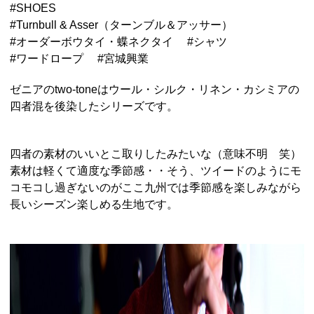
#
SHOES
#
Turnbull & Asser（ターンブル＆アッサー）
#
オーダーボウタイ・蝶ネクタイ
#
シャツ
#
ワードロープ
#
宮城興業
ゼニアのtwo-toneはウール・シルク・リネン・カシミアの
四者混を後染したシリーズです。
四者の素材のいいとこ取りしたみたいな（意味不明 笑）
素材は軽くて適度な季節感・・そう、ツイードのようにモ
コモコし過ぎないのがここ九州では季節感を楽しみながら
長いシーズン楽しめる生地です。