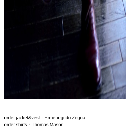
order jacket&vest：Ermenegildo Zegna
order shirts：Thomas Mason