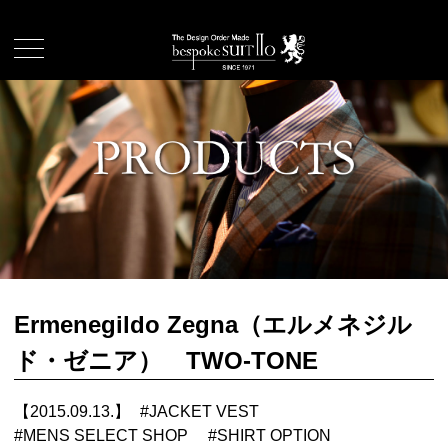
Ermenegildo Zegna（エルメネジル
ド・ゼニア） TWO-TONE
【2015.09.13.】
#
JACKET VEST
#
MENS SELECT SHOP
#
SHIRT OPTION