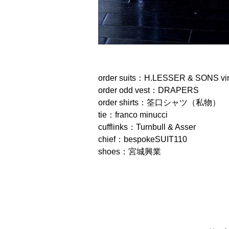
order suits：H.LESSER & SONS vin
order odd vest：DRAPERS
order shirts：筌口シャツ（私物）
tie：franco minucci
cufflinks：Turnbull & Asser
chief：bespokeSUIT110
shoes：宮城興業