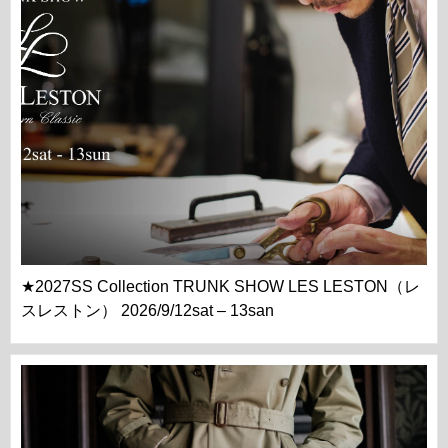
★2027SS Collection TRUNK SHOW LES LESTON（レ
スレストン） 2026/9/12sat – 13san