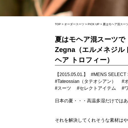
TOP
>
オーダースーツ
>
PICK UP
>
夏はモヘア混スーツで
夏はモヘア混スーツで シ
Zegna（エルメネジルド
ヘア トロフィー）
【2015.05.01.】
#
MENS SELECT
#
Tateossian（タテオシアン）
#
#
スーツ
#
セレクトアイテム
#
日本の夏・・・高温多湿だけではあ
それを解決してくれそうな素材はや