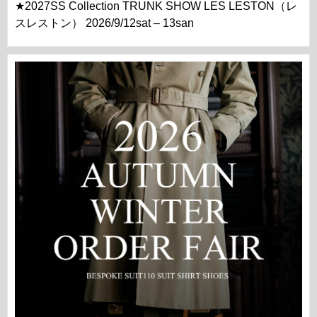
★2027SS Collection TRUNK SHOW LES LESTON（レ
スレストン） 2026/9/12sat – 13san