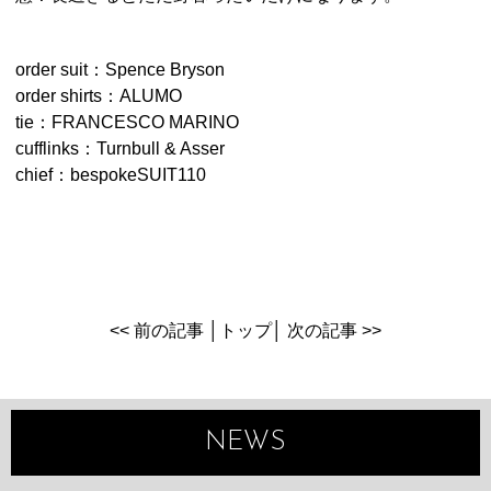
order suit：Spence Bryson
order shirts：ALUMO
tie：FRANCESCO MARINO
cufflinks：Turnbull & Asser
chief：bespokeSUIT110
<< 前の記事
│
トップ
│
次の記事 >>
NEWS