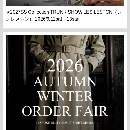
★2027SS Collection TRUNK SHOW LES LESTON（レ
スレストン） 2026/9/12sat – 13san