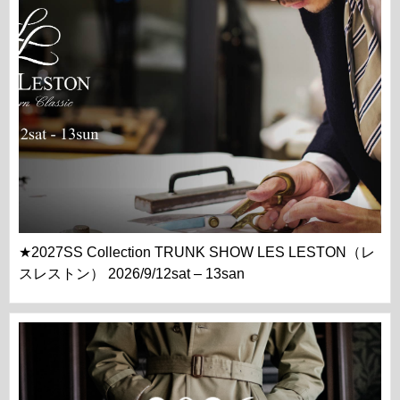
★2027SS Collection TRUNK SHOW LES LESTON（レ
スレストン） 2026/9/12sat – 13san