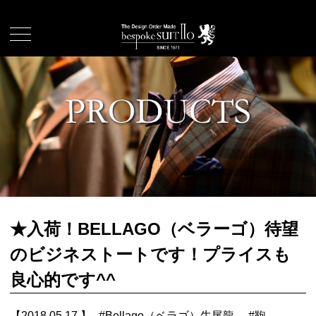
★入荷！BELLAGO（ベラーゴ）待望
のビジネストートです！プライスも
良心的です^^
【2018.05.17.】
#
Bellago（ベラゴ）牛尾龍
#
鞄