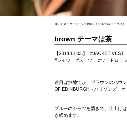
TOP
>
オーダースーツ
>
PICK UP
>
brown テーマは茶
brown テーマは茶
【2014.11.03.】
#
JACKET VEST
#
シャツ
#
スーツ
#
ワードロー
遠目は無地でが、ブラウンのハウンド
OF EDINBURGH（ハリソン
ブルーのシャツを繋ぎで、仕上げは
き締めます。