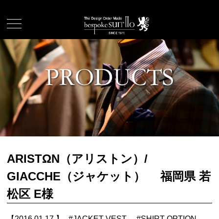
ARISTΩN（アリストン）/
GIACCHE（ジャケット） 福岡県 若
松区 E様
【2016.01.17.】
#
JACKET VEST
#
SHIRT OPTION