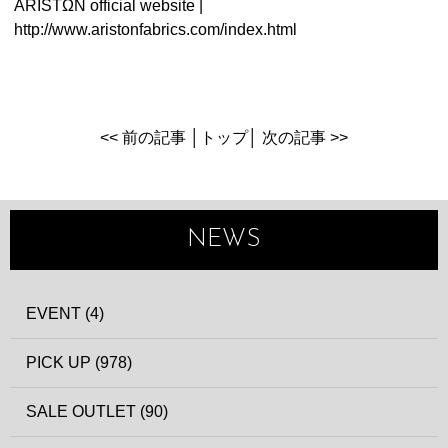
ARISTΩN official website |
http://www.aristonfabrics.com/index.html
<< 前の記事
│
トップ
│
次の記事 >>
NEWS
EVENT (4)
PICK UP (978)
SALE OUTLET (90)