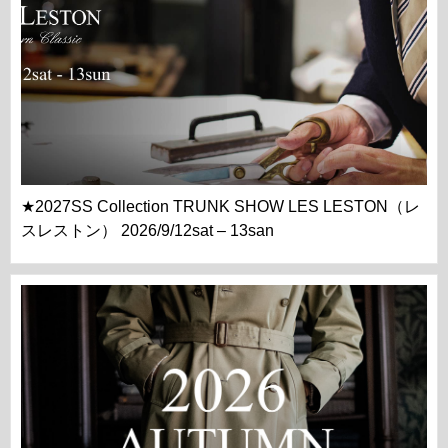
★2027SS Collection TRUNK SHOW LES LESTON（レ
スレストン） 2026/9/12sat – 13san