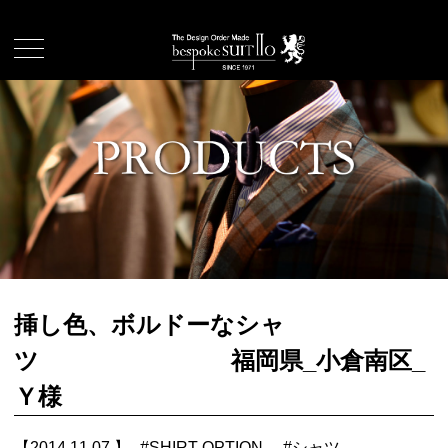
挿し色、ボルドーなシャ
ツ 福岡県_小倉南区_
Ｙ様
【2014.11.07.】
#
SHIRT OPTION
#
シャツ