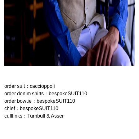
order suit：caccioppoli
order denim shirts：bespokeSUIT110
order bowtie：bespokeSUIT110
chief：bespokeSUIT110
cufflinks：Turnbull & Asser