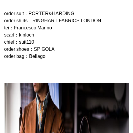
order suit：PORTER&HARDING
order shirts：RINGHART FABRICS LONDON
tei：Francesco Marino
scarf：kinloch
chief：suit110
order shoes：SPIGOLA
order bag：Bellago