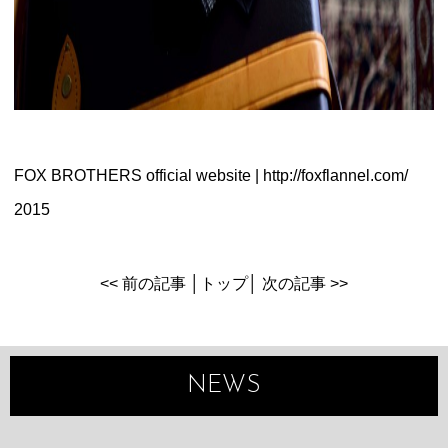
FOX BROTHERS official website |
http://foxflannel.com/
2015
<< 前の記事
│
トップ
│
次の記事 >>
NEWS