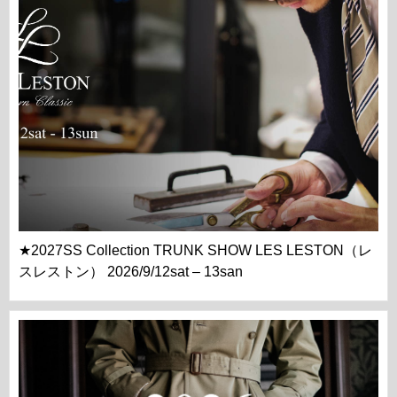
★2027SS Collection TRUNK SHOW LES LESTON（レ
スレストン） 2026/9/12sat – 13san