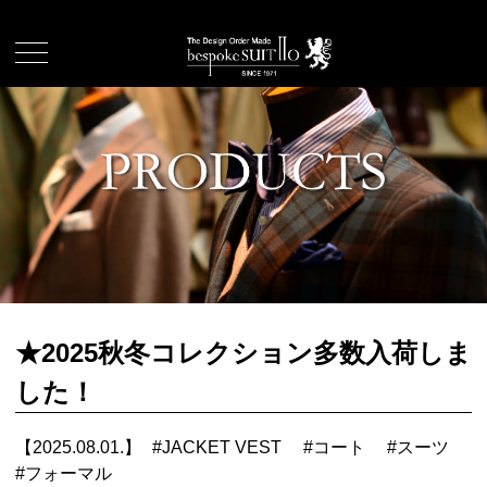
★2025秋冬コレクション多数入荷しま
した！
【2025.08.01.】
#
JACKET VEST
#
コート
#
スーツ
#
フォーマル